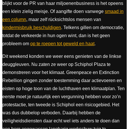
blijkt voor de PR van haar miljoenenbusiness is het opeens
een klein zielig meisje. Of aangifte doen vanwege
smaad in
een column
, maar zelf rücksichtslos mensen van
kindermisbruik beschuldigen
. Telkens gillen om democratie,
totdat de verkeerde in hun ogen wint, dan is het geen
probleem om
op te roepen tot geweld en haat
.
Dit weekend konden we weer eens genieten van de linkse
deuggleuven. Nu zaten ze weer op Schiphol Plaza te
demonstreren voor het klimaat. Greenpeace en Extinction
Rebellion gingen zonder toestemming daar actievoeren en
eisten op hoge toon van de luchthaven een klimaatplan. Ten
eerste moet je natuurlijk een vergunning hebben voor zo’n
protestactie, ten tweede is Schiphol een risicogebied. Het
was dus dubbelop verboden. Daarbij hebben de
veiligheidsdiensten daar echt wel iets anders te doen dan
een berg ongewassen langharig werkschuw tuig te