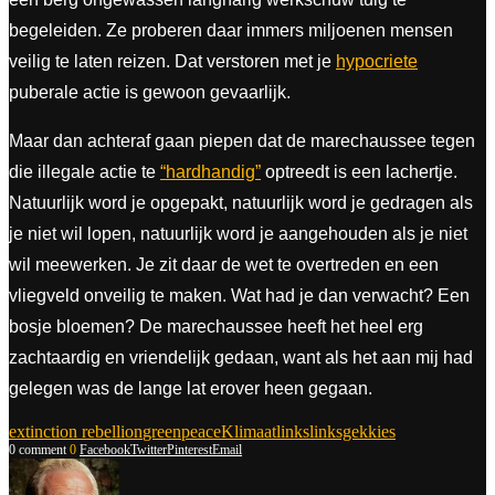
begeleiden. Ze proberen daar immers miljoenen mensen
veilig te laten reizen. Dat verstoren met je
hypocriete
puberale actie is gewoon gevaarlijk.
Maar dan achteraf gaan piepen dat de marechaussee tegen
die illegale actie te
“hardhandig”
optreedt is een lachertje.
Natuurlijk word je opgepakt, natuurlijk word je gedragen als
je niet wil lopen, natuurlijk word je aangehouden als je niet
wil meewerken. Je zit daar de wet te overtreden en een
vliegveld onveilig te maken. Wat had je dan verwacht? Een
bosje bloemen? De marechaussee heeft het heel erg
zachtaardig en vriendelijk gedaan, want als het aan mij had
gelegen was de lange lat erover heen gegaan.
extinction rebellion
greenpeace
Klimaat
links
linksgekkies
0 comment
0
Facebook
Twitter
Pinterest
Email