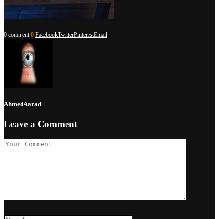
0 comment
0
Facebook
Twitter
Pinterest
Email
AhmedAarad
Leave a Comment