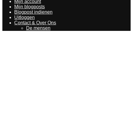
Mijn account
Mijn blogposts
Blogpost indienen
Uitloggen
Contact & Over Ons
De mensen