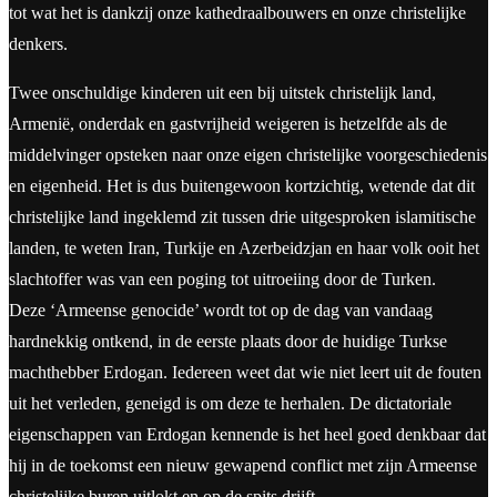
tot wat het is dankzij onze kathedraalbouwers en onze christelijke
denkers.
Twee onschuldige kinderen uit een bij uitstek christelijk land,
Armenië, onderdak en gastvrijheid weigeren is hetzelfde als de
middelvinger opsteken naar onze eigen christelijke voorgeschiedenis
en eigenheid. Het is dus buitengewoon kortzichtig, wetende dat dit
christelijke land ingeklemd zit tussen drie uitgesproken islamitische
landen, te weten Iran, Turkije en Azerbeidzjan en haar volk ooit het
slachtoffer was van een poging tot uitroeiing door de Turken.
Deze ‘Armeense genocide’ wordt tot op de dag van vandaag
hardnekkig ontkend, in de eerste plaats door de huidige Turkse
machthebber Erdogan. Iedereen weet dat wie niet leert uit de fouten
uit het verleden, geneigd is om deze te herhalen. De dictatoriale
eigenschappen van Erdogan kennende is het heel goed denkbaar dat
hij in de toekomst een nieuw gewapend conflict met zijn Armeense
christelijke buren uitlokt en op de spits drijft.