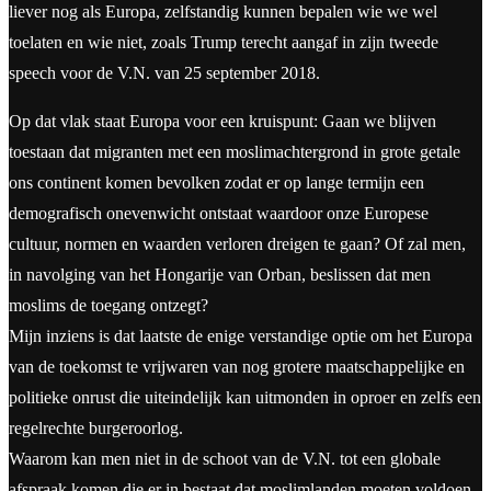
liever nog als Europa, zelfstandig kunnen bepalen wie we wel
toelaten en wie niet, zoals Trump terecht aangaf in zijn tweede
speech voor de V.N. van 25 september 2018.
Op dat vlak staat Europa voor een kruispunt: Gaan we blijven
toestaan dat migranten met een moslimachtergrond in grote getale
ons continent komen bevolken zodat er op lange termijn een
demografisch onevenwicht ontstaat waardoor onze Europese
cultuur, normen en waarden verloren dreigen te gaan? Of zal men,
in navolging van het Hongarije van Orban, beslissen dat men
moslims de toegang ontzegt?
Mijn inziens is dat laatste de enige verstandige optie om het Europa
van de toekomst te vrijwaren van nog grotere maatschappelijke en
politieke onrust die uiteindelijk kan uitmonden in oproer en zelfs een
regelrechte burgeroorlog.
Waarom kan men niet in de schoot van de V.N. tot een globale
afspraak komen die er in bestaat dat moslimlanden moeten voldoen