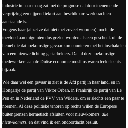
industrie in haar maag zat met de prognose dat door toenemende
vergrijzing een nijpend tekort aan beschikbare werkkrachten
aanstaande is.
Volgens haar (al zei ze dat niet met zoveel woorden) mocht de
toevloed aan migranten dus gezien worden als een geschenk uit de
hemel die dat toekomstige gevaar kon counteren met het inschakelen
van een nieuwe lichting gastarbeiders. Dat al deze toekomstige
medewerkers aan de Duitse economie moslims waren leek slechts
bijzaak.
Wie daar wel een gevaar in ziet is de Afd partij in haar land, en in
Hongarije de partij van Viktor Orban, in Frankrijk de partij van Le
Pen en in Nederland de PVV van Wilders, om er slechts een paar te
noemen. Al deze politieke tenoren op rechts willen de Europese
buitengrenzen hermetisch afsluiten voor nieuwkomers,
alle
nieuwkomers
, en dat vind ik een ondoordacht besluit.