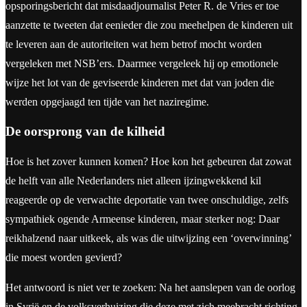
opsporingsbericht dat misdaadjournalist Peter R. de Vries er toe
aanzette te tweeten dat eenieder die zou meehelpen de kinderen uit
te leveren aan de autoriteiten wat hem betrof mocht worden
vergeleken met NSB’ers. Daarmee vergeleek hij op emotionele
wijze het lot van de geviseerde kinderen met dat van joden die
werden opgejaagd ten tijde van het naziregime.
De oorsprong van de kilheid
Hoe is het zover kunnen komen? Hoe kon het gebeuren dat zowat
de helft van alle Nederlanders niet alleen ijzingwekkend kil
reageerde op de verwachte deportatie van twee onschuldige, zelfs
sympathiek ogende Armeense kinderen, maar sterker nog: Daar
reikhalzend naar uitkeek, als was die uitwijzing een ‘overwinning’
die moest worden gevierd?
Het antwoord is niet ver te zoeken: Na het aanslepen van de oorlog
in Syrië en de volksverhuizing die deze met zich meebracht richting