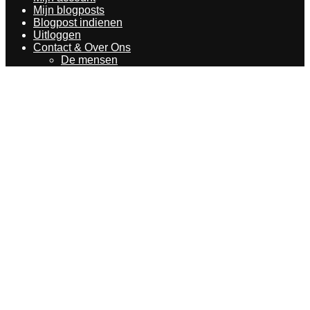
Mijn blogposts
Blogpost indienen
Uitloggen
Contact & Over Ons
De mensen