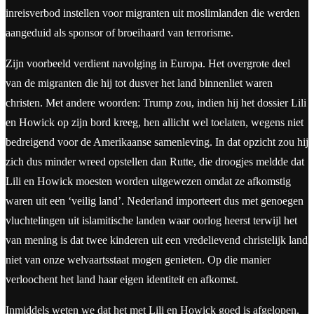
inreisverbod instellen voor migranten uit moslimlanden die werden
aangeduid als sponsor of broeihaard van terrorisme.
Zijn voorbeeld verdient navolging in Europa. Het overgrote deel
van de migranten die hij tot dusver het land binnenliet waren
christen. Met andere woorden: Trump zou, indien hij het dossier Lili
en Howick op zijn bord kreeg, hen allicht wel toelaten, wegens niet
bedreigend voor de Amerikaanse samenleving. In dat opzicht zou hij
zich dus minder wreed opstellen dan Rutte, die droogjes meldde dat
Lili en Howick moesten worden uitgewezen omdat ze afkomstig
waren uit een ‘veilig land’. Nederland importeert dus met genoegen
vluchtelingen uit islamitische landen waar oorlog heerst terwijl het
van mening is dat twee kinderen uit een vredelievend christelijk land
niet van onze welvaartsstaat mogen genieten. Op die manier
verloochent het land haar eigen identiteit en afkomst.
Inmiddels weten we dat het met Lili en Howick goed is afgelopen.