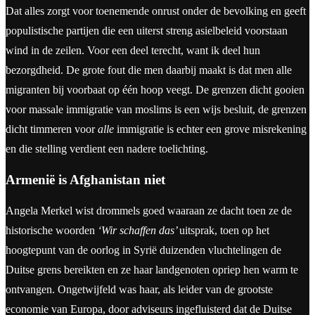
Dat alles zorgt voor toenemende onrust onder de bevolking en geeft
populistische partijen die een uiterst streng asielbeleid voorstaan
wind in de zeilen. Voor een deel terecht, want ik deel hun
bezorgdheid. De grote fout die men daarbij maakt is dat men alle
migranten bij voorbaat op één hoop veegt. De grenzen dicht gooien
voor massale immigratie van moslims is een wijs besluit, de grenzen
dicht timmeren voor
alle
immigratie is echter een grove misrekening
en die stelling verdient een nadere toelichting.
Armenië is Afghanistan niet
Angela Merkel wist drommels goed waaraan ze dacht toen ze de
historische woorden
‘Wir schaffen das’
uitsprak, toen op het
hoogtepunt van de oorlog in Syrië duizenden vluchtelingen de
Duitse grens bereikten en ze haar landgenoten opriep hen warm te
ontvangen. Ongetwijfeld was haar, als leider van de grootste
economie van Europa, door adviseurs ingefluisterd dat de Duitse