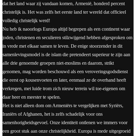
dat het land waar zij vandaan komen, Armenië, honderd percent
christelijk is. Het was zelfs het eerste land ter wereld dat officieel
volledig christelijk werd!
Nu heb ik naoorlogs Europa altijd begrepen als een continent waar
joden, christenen en seculieren stilzwijgend hebben afgesproken om
in vrede met elkaar samen te leven. De enige stoorzender in dit
samenlevingsmodel is de islam die pretendeert superieur te zijn aan
alle drie genoemde groepen niet-moslims en daarom, strikt
genomen, mag worden beschouwd als een veroveringsgodsdienst
die eerst op kousenvoeten en later, eenmaal ze de overhand heeft
verkregen, met luide trom zich nieuw terrein wil toe-eigenen om
daar heer en meester te spelen.
Het is niet alleen dom om Armeniërs te vergelijken met Syriërs,
Iraniërs of Afghanen, het is zelfs schadelijk voor ons
samenhorigheidsgevoel. Onze identiteit ontlenen we immers voor
een groot stuk aan onze christelijkheid. Europa is mede uitgegroeid