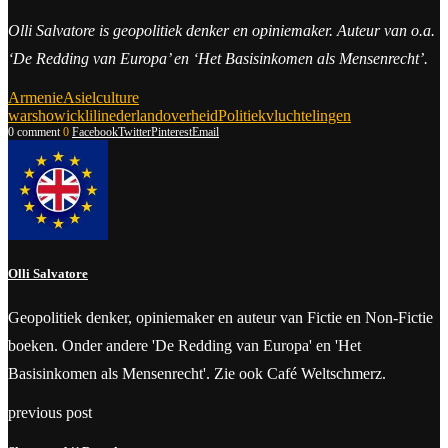
Olli Salvatore is geopolitiek denker en opiniemaker. Auteur van o.a.
‘De Redding van Europa’ en ‘Het Basisinkomen als Mensenrecht’.
Armenie
Asiel
culture
wars
howick
lili
nederland
overheid
Politiek
vluchtelingen
0 comment
0
Facebook
Twitter
Pinterest
Email
Olli Salvatore
Geopolitiek denker, opiniemaker en auteur van Fictie en Non-Fictie
boeken. Onder andere 'De Redding van Europa' en 'Het
Basisinkomen als Mensenrecht'. Zie ook Café Weltschmerz.
previous post