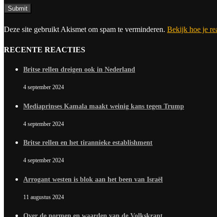
Deze site gebruikt Akismet om spam te verminderen.
Bekijk hoe je r
RECENTE REACTIES
Britse rellen dreigen ook in Nederland
4 september 2024
Mediaprinses Kamala maakt weinig kans tegen Trump
4 september 2024
Britse rellen en het tirannieke establishment
4 september 2024
Arrogant westen is blok aan het been van Israël
11 augustus 2024
Over de normen en waarden van de Volkskrant