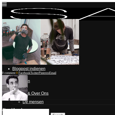
Inloggen
Mijn account
Mijn blogposts
Blogpost indienen
0 comment
0
Facebook
Twitter
Pinterest
Email
Uitloggen
Contact & Over Ons
De mensen
Ahmed Aarad