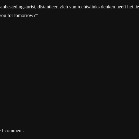
tedingsjurist, distantieert zich van rechts/links denken heeft het liever
 you for tomorrow?”
e I comment.