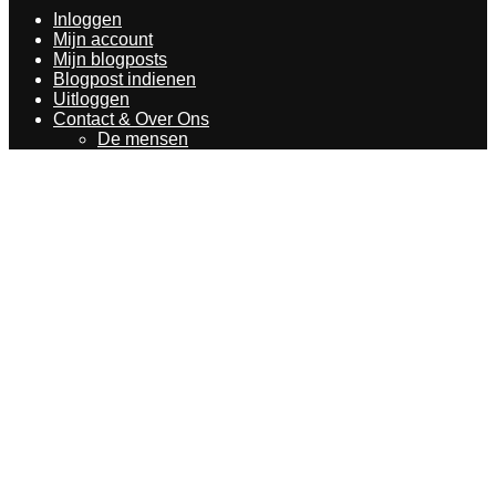
Inloggen
Mijn account
Mijn blogposts
Blogpost indienen
Uitloggen
Contact & Over Ons
De mensen