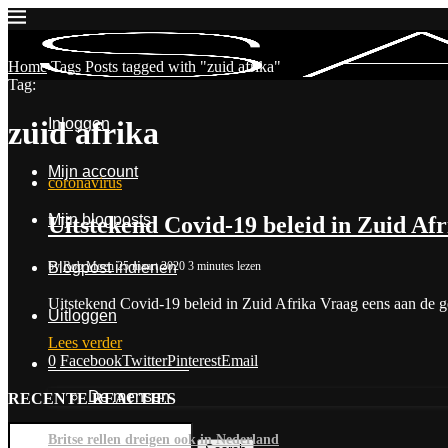
Home
Tags
Posts tagged with "zuid afrika"
Tag:
Inloggen
zuid afrika
Mijn account
coronavirus
Mijn blogposts
Uitstekend Covid-19 beleid in Zuid Afr
by
Rob Moen
25 maart 2020
3 minutes lezen
Blogpost indienen
Uitstekend Covid-19 beleid in Zuid Afrika Vraag eens aan de g
Uitloggen
Lees verder
0
Facebook
Twitter
Pinterest
Email
Contact & Over Ons
De mensen
RECENTE REACTIES
Britse rellen dreigen ook in Nederland