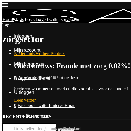
Home
Tags
Posts tagged with "zorgsector"
Tag:
Inloggen
zorgsector
Mijn account
Nederland
Overheid
Politiek
Mijn blogposts
Goed nieuws: Fraude met zorg 0,02%!
by
Ahmed Aarad
22 juni 2018
3 minutes lezen
Blogpost indienen
Sectoren waar mensen werken die vooral iets voor een ander in
Uitloggen
Lees verder
0
Facebook
Twitter
Pinterest
Email
Contact & Over Ons
De mensen
RECENTE REACTIES
Britse rellen dreigen ook in Nederland