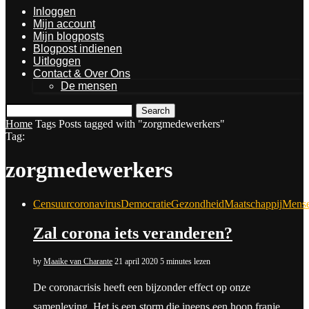
Inloggen
Mijn account
Mijn blogposts
Blogpost indienen
Uitloggen
Contact & Over Ons
De mensen
Search
Home
Tags
Posts tagged with "zorgmedewerkers"
Tag:
zorgmedewerkers
Censuur
coronavirus
Democratie
Gezondheid
Maatschappij
Mense
Zal corona iets veranderen?
by
Maaike van Charante
21 april 2020
5 minutes lezen
De coronacrisis heeft een bijzonder effect op onze
samenleving. Het is een storm die ineens een hoop franje