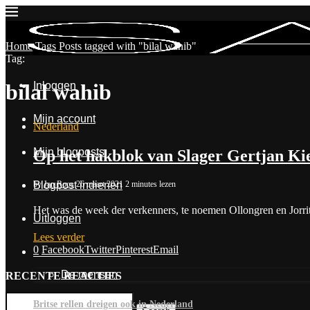
Home
Tags
Posts tagged with "bilal wahib"
Tag:
Inloggen
bilal wahib
Mijn account
Nederland
Mijn blogposts
Op het hakblok van Slager Gertjan Ki
by
Jan Roos
26 maart 2021
2 minutes lezen
Blogpost indienen
Het was de week der verkenners, te noemen Ollongren en Jorrit
Uitloggen
Lees verder
0
Facebook
Twitter
Pinterest
Email
Contact & Over Ons
De mensen
RECENTE REACTIES
Britse rellen dreigen ook in Nederland