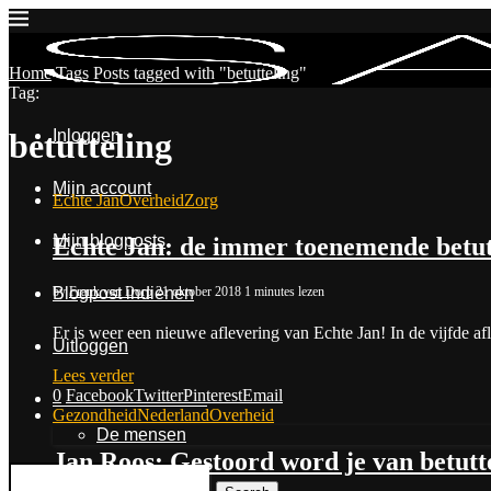
Home
Tags
Posts tagged with "betutteling"
Tag:
Inloggen
betutteling
Mijn account
Echte Jan
Overheid
Zorg
Mijn blogposts
Echte Jan: de immer toenemende betut
by
Frank van Dorp
21 oktober 2018
1 minutes lezen
Blogpost indienen
Er is weer een nieuwe aflevering van Echte Jan! In de vijfde
Uitloggen
Lees verder
0
Facebook
Twitter
Pinterest
Email
Contact & Over Ons
Gezondheid
Nederland
Overheid
De mensen
Jan Roos: Gestoord word je van betutt