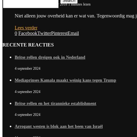
Search
by
Frank van Dorp
17 oktober 2018
1 minutes lezen
Niet alleen jouw overheid kan er wat van. Tegenwoordig mag j
Lees verder
0
Facebook
Twitter
Pinterest
Email
RECENTE REACTIES
Britse rellen dreigen ook in Nederland
4 september 2024
Mediaprinses Kamala maakt weinig kans tegen Trump
4 september 2024
Britse rellen en het tirannieke establishment
4 september 2024
Arrogant westen is blok aan het been van Israël