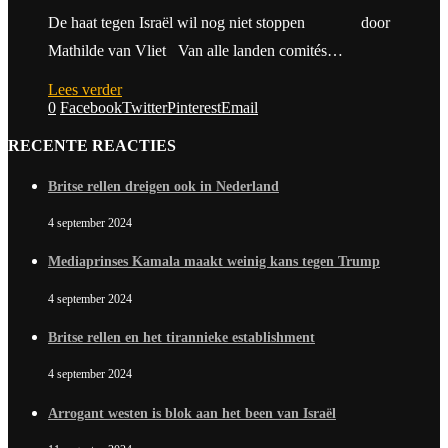
De haat tegen Israël wil nog niet stoppen door
Mathilde van Vliet Van alle landen comités…
Lees verder
0
Facebook
Twitter
Pinterest
Email
RECENTE REACTIES
Britse rellen dreigen ook in Nederland
4 september 2024
Mediaprinses Kamala maakt weinig kans tegen Trump
4 september 2024
Britse rellen en het tirannieke establishment
4 september 2024
Arrogant westen is blok aan het been van Israël