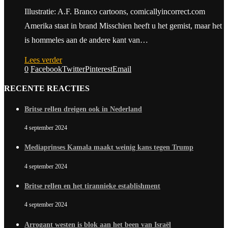
Illustratie: A.F. Branco cartoons, comicallyincorrect.com
Amerika staat in brand Misschien heeft u het gemist, maar het
is hommeles aan de andere kant van…
Lees verder
0
Facebook
Twitter
Pinterest
Email
RECENTE REACTIES
Britse rellen dreigen ook in Nederland
4 september 2024
Mediaprinses Kamala maakt weinig kans tegen Trump
4 september 2024
Britse rellen en het tirannieke establishment
4 september 2024
Arrogant westen is blok aan het been van Israël