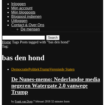
Inloggen
Mijn account
Mijn blogposts
Blogpost indienen
Uitloggen
Contact & Over Ons
De mensen
Search
Home
Tags
Posts tagged with "bas den hond"
Tag:
bas den hond
Democratie
Politiek
Trump
Verenigde Staten
De Nunes-memo: Nederlandse media
negeren Watergate 2.0 vanwege
Trump
by
Frank van Dorp
7 februari 2018
32 minutes lezen