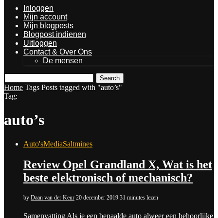
Inloggen
Mijn account
Mijn blogposts
Blogpost indienen
Uitloggen
Contact & Over Ons
De mensen
Search
Home
Tags
Posts tagged with "auto’s"
Tag:
auto’s
Auto's
Media
Saltmines
Review Opel Grandland X, Wat is het
beste elektronisch of mechanisch?
by
Daan van der Keur
20 december 2019
31 minutes lezen
Samenvatting Als je een bepaalde auto alweer een behoorlijke