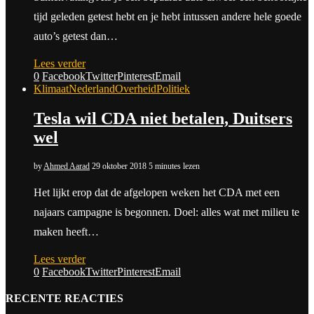
tijd geleden getest hebt en je hebt intussen andere hele goede
auto’s getest dan…
Lees verder
0
Facebook
Twitter
Pinterest
Email
Klimaat
Nederland
Overheid
Politiek
Tesla wil CDA niet betalen, Duitsers
wel
by
Ahmed Aarad
29 oktober 2018
5 minutes lezen
Het lijkt erop dat de afgelopen weken het CDA met een
najaars campagne is begonnen. Doel: alles wat met milieu te
maken heeft…
Lees verder
0
Facebook
Twitter
Pinterest
Email
RECENTE REACTIES