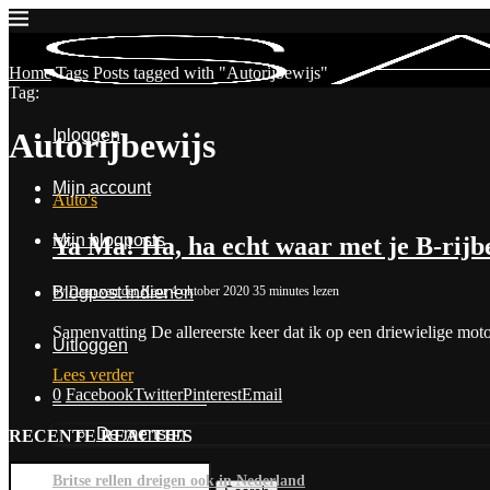
Home
Tags
Posts tagged with "Autorijbewijs"
Tag:
Inloggen
Autorijbewijs
Mijn account
Auto's
Mijn blogposts
Ya Ma! Ha, ha echt waar met je B-rijb
by
Daan van der Keur
4 oktober 2020
35 minutes lezen
Blogpost indienen
Samenvatting De allereerste keer dat ik op een driewielige mo
Uitloggen
Lees verder
0
Facebook
Twitter
Pinterest
Email
Contact & Over Ons
De mensen
RECENTE REACTIES
Britse rellen dreigen ook in Nederland