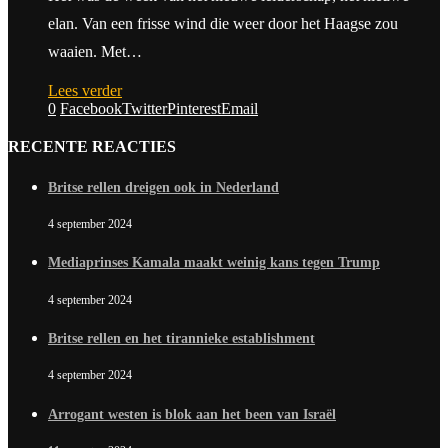
elan. Van een frisse wind die weer door het Haagse zou
waaien. Met…
Lees verder
0
Facebook
Twitter
Pinterest
Email
RECENTE REACTIES
Britse rellen dreigen ook in Nederland
4 september 2024
Mediaprinses Kamala maakt weinig kans tegen Trump
4 september 2024
Britse rellen en het tirannieke establishment
4 september 2024
Arrogant westen is blok aan het been van Israël