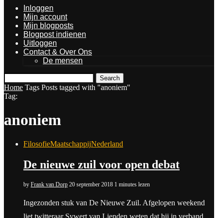
Inloggen
Mijn account
Mijn blogposts
Blogpost indienen
Uitloggen
Contact & Over Ons
De mensen
Search
Home
Tags
Posts tagged with "anoniem"
Tag:
anoniem
Filosofie
Maatschappij
Nederland
De nieuwe zuil voor open debat
by
Frank van Dorp
20 september 2018
1 minutes lezen
Ingezonden stuk van De Nieuwe Zuil. Afgelopen weekend
liet twitteraar Sywert van Lienden weten dat hij in verband