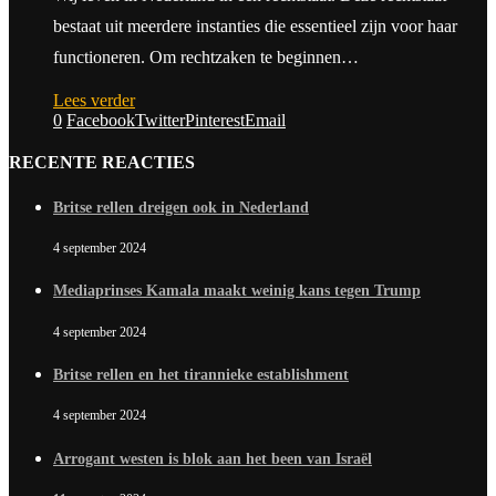
bestaat uit meerdere instanties die essentieel zijn voor haar
functioneren. Om rechtzaken te beginnen…
Lees verder
0
Facebook
Twitter
Pinterest
Email
RECENTE REACTIES
Britse rellen dreigen ook in Nederland
4 september 2024
Mediaprinses Kamala maakt weinig kans tegen Trump
4 september 2024
Britse rellen en het tirannieke establishment
4 september 2024
Arrogant westen is blok aan het been van Israël