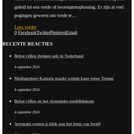
geleid tot een vrede of tweestatenoplossing. Er zijn al veel
pogingen geweest om vrede te…
Lees verder
0
Facebook
Twitter
Pinterest
Email
RECENTE REACTIES
Britse rellen dreigen ook in Nederland
4 september 2024
Mediaprinses Kamala maakt weinig kans tegen Trump
4 september 2024
Britse rellen en het tirannieke establishment
4 september 2024
Arrogant westen is blok aan het been van Israël