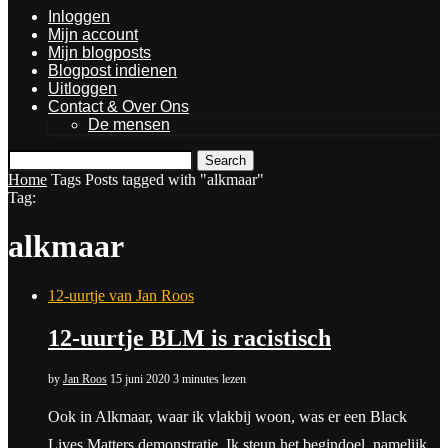
Inloggen
Mijn account
Mijn blogposts
Blogpost indienen
Uitloggen
Contact & Over Ons
De mensen
Search
Home
Tags
Posts tagged with "alkmaar"
Tag:
alkmaar
12-uurtje van Jan Roos
12-uurtje BLM is racistisch
by
Jan Roos
15 juni 2020
3 minutes lezen
Ook in Alkmaar, waar ik vlakbij woon, was er een Black
Lives Matters demonstratie. Ik steun het begindoel, namelijk