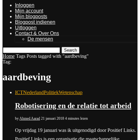
Inloggen
Mijn account
Mijn blogposts
Blogpost indienen
Uitloggen
Contact & Over Ons
De mensen
Search
Home
Tags
Posts tagged with "aardbeving"
Tag:
aardbeving
ICT
Nederland
Politiek
Wetenschap
Robotisering en de relatie tot arbeid
by
Ahmed Aarad
21 januari 2018
4 minutes lezen
Op vrijdag 19 januari was ik uitgenodigd door Positief Links.
Positief Links is een organisatie die maatschappelijke