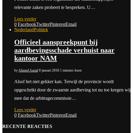
relevante zaken probeert te bespreken. U…
Lees verder
0
Facebook
Twitter
Pinterest
Email
Nederland
Politiek
Officieel aanspreekpunt bij
aardbevingsschade verhuist naar
kantoor NAM
by
Ahmed Aarad
8 januari 2018
1 minutes lezen
Alsof het niet gekker kan. Terwijl de provincie wordt
opgeschrikt door de zwaarste aardbeving tot nu toe kregen wij
mee dat de arbitragecommissie…
Lees verder
0
Facebook
Twitter
Pinterest
Email
RECENTE REACTIES