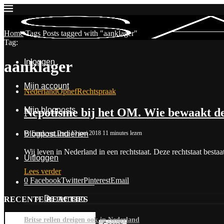
Home
Tags
Posts tagged with "aanklager"
Tag:
Inloggen
aanklager
Mijn account
Nederland
Ophef
Rechtspraak
Mijn blogposts
Nepotisme bij het OM. Wie bewaakt d
by
Frank van Dorp
13 juni 2018
11 minutes lezen
Blogpost indienen
Wij leven in Nederland in een rechtstaat. Deze rechtstaat besta
Uitloggen
Lees verder
0
Facebook
Twitter
Pinterest
Email
Contact & Over Ons
De mensen
RECENTE REACTIES
Britse rellen dreigen ook in Nederland