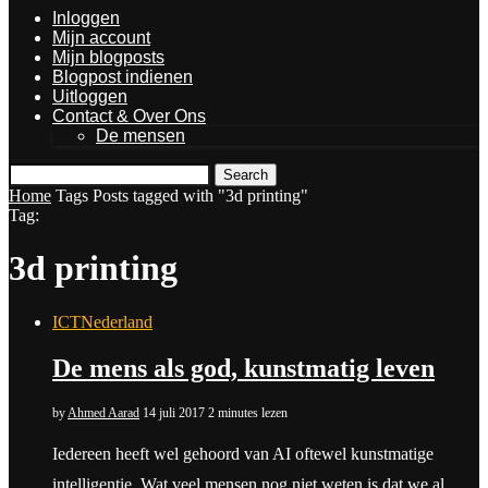
Inloggen
Mijn account
Mijn blogposts
Blogpost indienen
Uitloggen
Contact & Over Ons
De mensen
Search
Home
Tags
Posts tagged with "3d printing"
Tag:
3d printing
ICT
Nederland
De mens als god, kunstmatig leven
by
Ahmed Aarad
14 juli 2017
2 minutes lezen
Iedereen heeft wel gehoord van AI oftewel kunstmatige
intelligentie. Wat veel mensen nog niet weten is dat we al