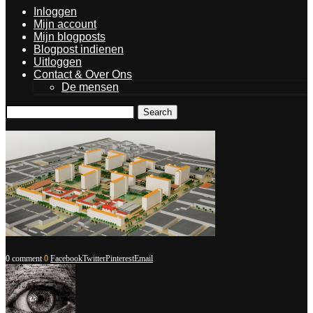
Inloggen
Mijn account
Mijn blogposts
Blogpost indienen
Uitloggen
Contact & Over Ons
De mensen
Search
0 comment
0
Facebook
Twitter
Pinterest
Email