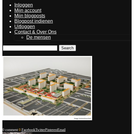
Inloggen
Mijn account
Mijn blogposts
Blogpost indienen
Uitloggen
Contact & Over Ons
De mensen
Search
0 comment
0
Facebook
Twitter
Pinterest
Email