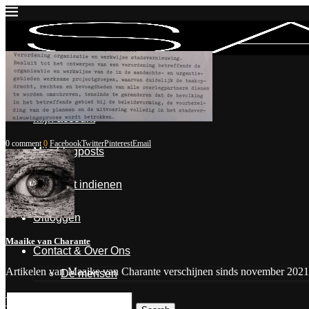
Inloggen
Mijn account
0 comment
0
Facebook
Twitter
Pinterest
Email
Mijn blogposts
Blogpost indienen
Uitloggen
Maaike van Charante
Contact & Over Ons
Artikelen van Maaike van Charante verschijnen sinds november 2021
De mensen
Leave a Comment