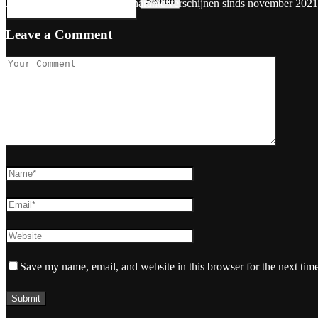
Search
Artikelen van Maaike van Charante verschijnen sinds november 2021
Leave a Comment
Save my name, email, and website in this browser for the next tim