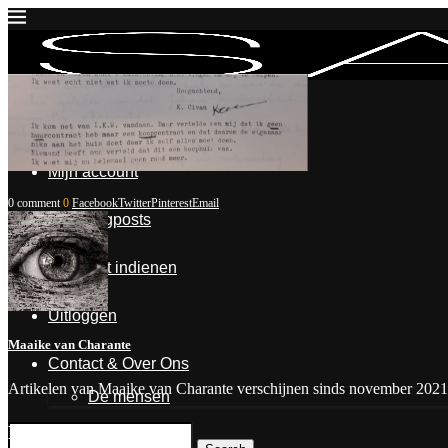
Inloggen
Mijn account
0 comment
0
Facebook
Twitter
Pinterest
Email
Mijn blogposts
Blogpost indienen
Uitloggen
Maaike van Charante
Contact & Over Ons
Artikelen van Maaike van Charante verschijnen sinds november 2021
De mensen
Leave a Comment