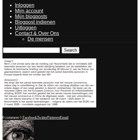
Inloggen
Mijn account
Mijn blogposts
Blogpost indienen
Uitloggen
Contact & Over Ons
De mensen
Search
0 comment
0
Facebook
Twitter
Pinterest
Email