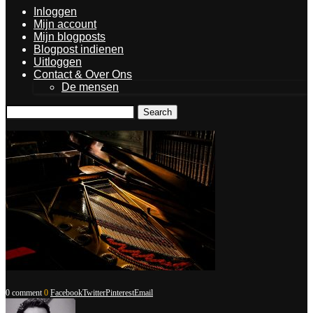
Inloggen
Mijn account
Mijn blogposts
Blogpost indienen
Uitloggen
Contact & Over Ons
De mensen
Search
0 comment
0
Facebook
Twitter
Pinterest
Email