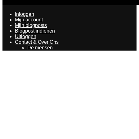
Inloggen
Mijn account
Mijn blogposts
Blogpost indienen
Uitloggen
Contact & Over Ons
De mensen