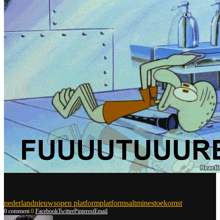
nederland
nieuws
open platform
platform
saltmines
toekomst
0 comment
0
Facebook
Twitter
Pinterest
Email