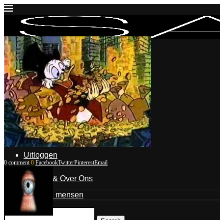
Inloggen
Mijn account
Mijn blogposts
Blogpost indienen
Uitloggen
0 comment
0
Facebook
Twitter
Pinterest
Email
Contact & Over Ons
De mensen