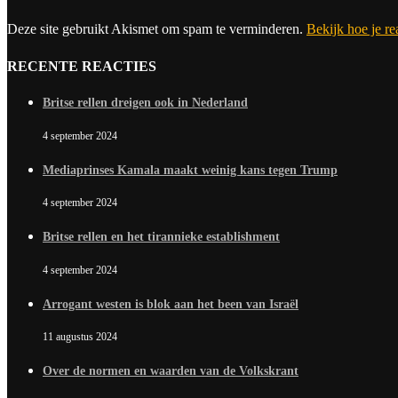
Deze site gebruikt Akismet om spam te verminderen.
Bekijk hoe je r
RECENTE REACTIES
Britse rellen dreigen ook in Nederland
4 september 2024
Mediaprinses Kamala maakt weinig kans tegen Trump
4 september 2024
Britse rellen en het tirannieke establishment
4 september 2024
Arrogant westen is blok aan het been van Israël
11 augustus 2024
Over de normen en waarden van de Volkskrant