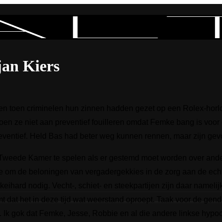
jan Kiers
pen toen criminelen hun zinnen hadden gezet op een Rolex-horlo
doen ze niet aan preventief fouilleren omdat Femke bang is voor
preventief. Held Bas had beter weg kunnen rennen, maar zijn ge
Tweede Kamer te spelen als er gestemd moet worden over ande
ie om de beloningen van vergadergekkies in de zorg aan de ec
k keihard nodig. Vecht-, schiet- en steekpartijen zijn daar name
t dat het in deze tijd wat weerstand oproept. Taak voor de gen
. Ik gok dat Femke, Jesse, Robbie en al die andere linkse hypo