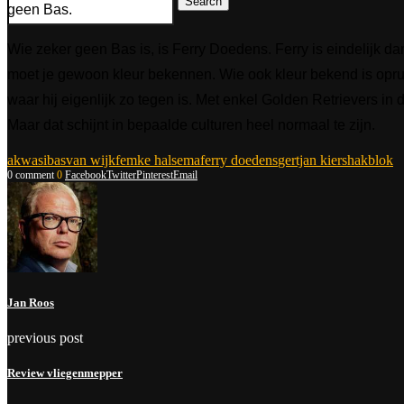
Search
geen Bas.
Wie zeker geen Bas is, is Ferry Doedens. Ferry is eindelijk dan
moet je gewoon kleur bekennen. Wie ook kleur bekend is oprui
waar hij eigenlijk zo tegen is. Met enkel Golden Retrievers in
Maar dat schijnt in bepaalde culturen heel normaal te zijn.
akwasi
basvan wijk
femke halsema
ferry doedens
gertjan kiers
hakblok
0 comment
0
Facebook
Twitter
Pinterest
Email
Jan Roos
previous post
Review vliegenmepper