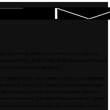
ge. Bas werd ter plekke geliquideerd door een idioot die
 etnisch profileren. Beste Femke, dit zijn gewoon Nederlanders
voel voor recht deed hem de das om.
re helden die meer salaris willen voor hun ongewaardeerde
hte bikkels te gunnen? We zouden ze ook een betaald dagje
lijk de normaalste zaak van de wereld geworden. Je kan het
darmerie om keihard op te treden. Helaas werden die ingezet
crieten daar wel wat van vinden. Een supermarkt is immers