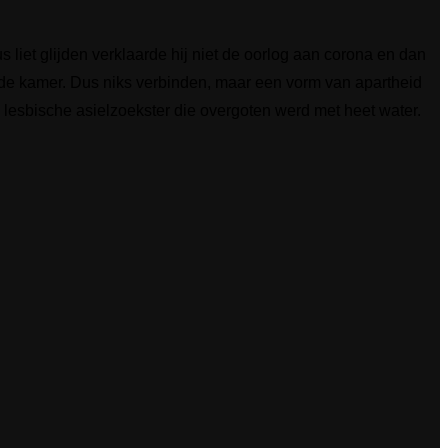
s liet glijden verklaarde hij niet de oorlog aan corona en dan
 de kamer. Dus niks verbinden, maar een vorm van apartheid
en lesbische asielzoekster die overgoten werd met heet water.