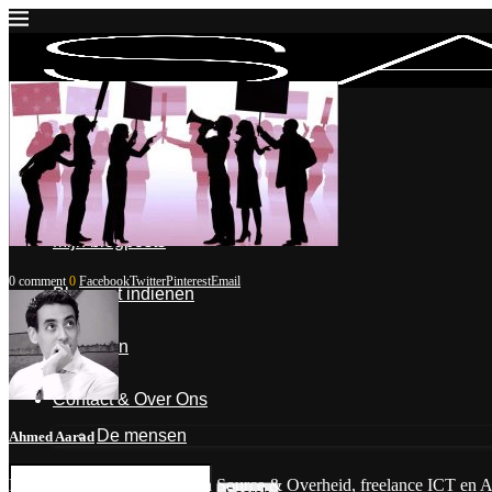
Inloggen
Mijn account
Mijn blogposts
0 comment
0
Facebook
Twitter
Pinterest
Email
Blogpost indienen
Uitloggen
Contact & Over Ons
De mensen
Ahmed Aarad
Bestuurder bij stichting Open Source & Overheid, freelance ICT en Aanbes