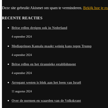
Deze site gebruikt Akismet om spam te verminderen.
Bekijk hoe je r
RECENTE REACTIES
Britse rellen dreigen ook in Nederland
4 september 2024
Mediaprinses Kamala maakt weinig kans tegen Trump
4 september 2024
Britse rellen en het tirannieke establishment
4 september 2024
Arrogant westen is blok aan het been van Israël
11 augustus 2024
Over de normen en waarden van de Volkskrant