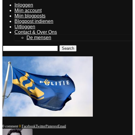
Inloggen
Mijn account
Mijn blogposts
Blogpost indienen
Uitloggen
Contact & Over Ons
De mensen
Search
0 comment
0
Facebook
Twitter
Pinterest
Email