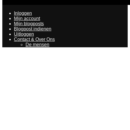
Inloggen
Mijn account
Mijn blogposts
Blogpost indienen
Uitloggen
Contact & Over Ons
De mensen