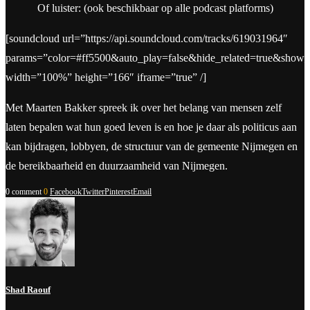
Of luister: (ook beschikbaar op alle podcast platforms)
[soundcloud url=”https://api.soundcloud.com/tracks/619031964″
params=”color=#ff5500&auto_play=false&hide_related=true&show
width=”100%” height=”166″ iframe=”true” /]
Met Maarten Bakker spreek ik over het belang van mensen zelf
laten bepalen wat hun goed leven is en hoe je daar als politicus aan
kan bijdragen, lobbyen, de structuur van de gemeente Nijmegen en
de bereikbaarheid en duurzaamheid van Nijmegen.
0 comment
0
Facebook
Twitter
Pinterest
Email
Shad Raouf