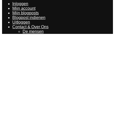
Inloggen
Mijn account
Mijn blogposts
Blogpost indienen
Uitloggen
Contact & Over Ons
De mensen