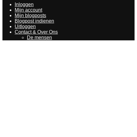
Inloggen
Mijn account
Mijn blogposts
Blogpost indienen
Uitloggen
Contact & Over Ons
De mensen