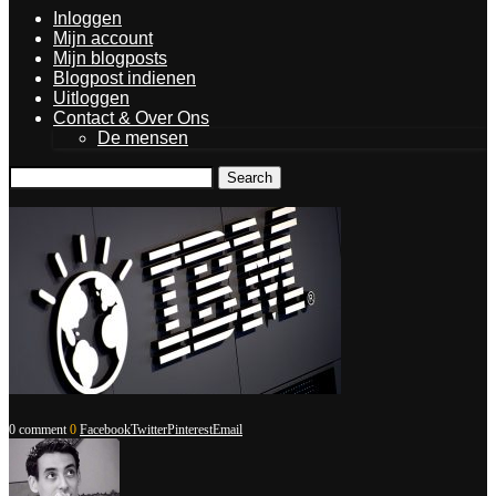
Inloggen
Mijn account
Mijn blogposts
Blogpost indienen
Uitloggen
Contact & Over Ons
De mensen
Search
0 comment
0
Facebook
Twitter
Pinterest
Email