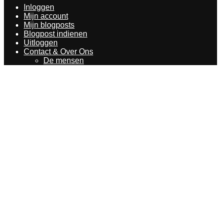
Inloggen
Mijn account
Mijn blogposts
Blogpost indienen
Uitloggen
Contact & Over Ons
De mensen