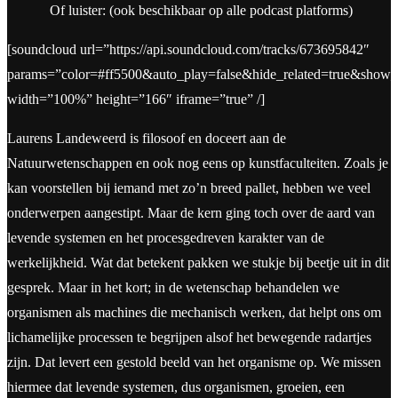
Of luister: (ook beschikbaar op alle podcast platforms)
[soundcloud url=”https://api.soundcloud.com/tracks/673695842″
params=”color=#ff5500&auto_play=false&hide_related=true&show
width=”100%” height=”166″ iframe=”true” /]
Laurens Landeweerd is filosoof en doceert aan de
Natuurwetenschappen en ook nog eens op kunstfaculteiten. Zoals je
kan voorstellen bij iemand met zo’n breed pallet, hebben we veel
onderwerpen aangestipt. Maar de kern ging toch over de aard van
levende systemen en het procesgedreven karakter van de
werkelijkheid. Wat dat betekent pakken we stukje bij beetje uit in dit
gesprek. Maar in het kort; in de wetenschap behandelen we
organismen als machines die mechanisch werken, dat helpt ons om
lichamelijke processen te begrijpen alsof het bewegende radartjes
zijn. Dat levert een gestold beeld van het organisme op. We missen
hiermee dat levende systemen, dus organismen, groeien, een