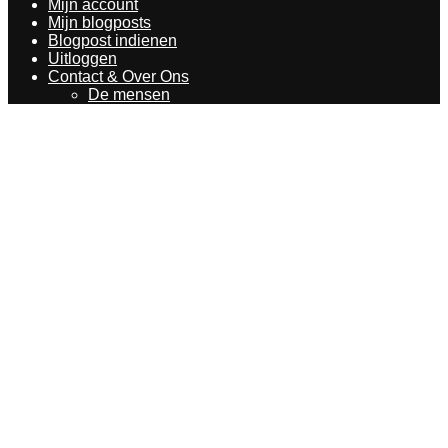
Mijn account
Mijn blogposts
Blogpost indienen
Uitloggen
Contact & Over Ons
De mensen