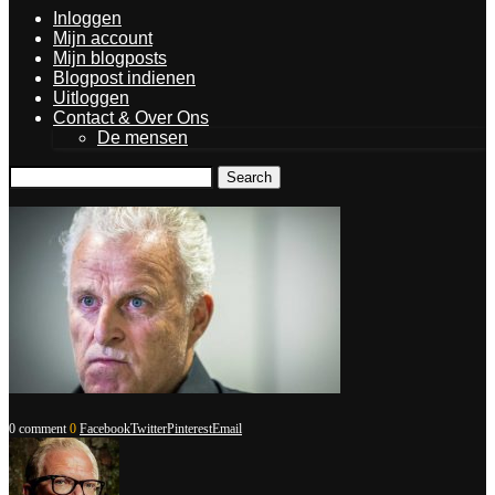
Inloggen
Mijn account
Mijn blogposts
Blogpost indienen
Uitloggen
Contact & Over Ons
De mensen
Search
0 comment
0
Facebook
Twitter
Pinterest
Email