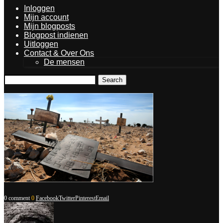
Inloggen
Mijn account
Mijn blogposts
Blogpost indienen
Uitloggen
Contact & Over Ons
De mensen
Search
0 comment
0
Facebook
Twitter
Pinterest
Email