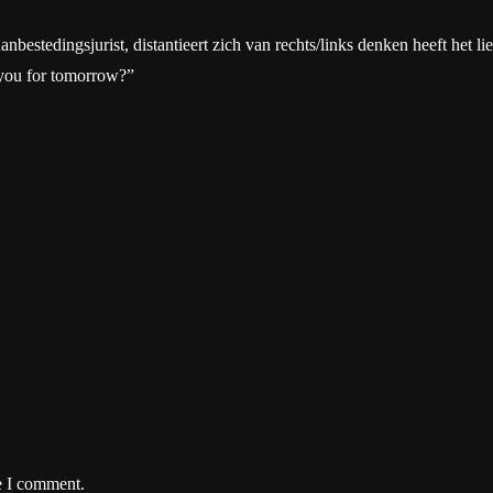
tedingsjurist, distantieert zich van rechts/links denken heeft het liever
 you for tomorrow?”
e I comment.