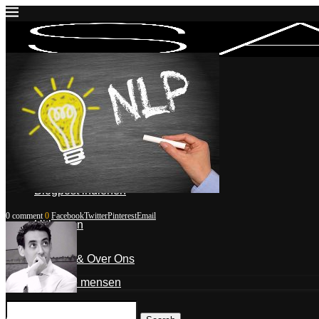
Inloggen
Mijn account
Mijn blogposts
Blogpost indienen
0 comment
0
Facebook
Twitter
Pinterest
Email
Uitloggen
Contact & Over Ons
De mensen
Ahmed Aarad