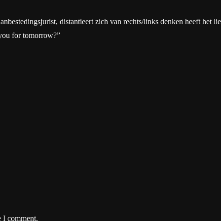
tedingsjurist, distantieert zich van rechts/links denken heeft het liever
 you for tomorrow?”
e I comment.