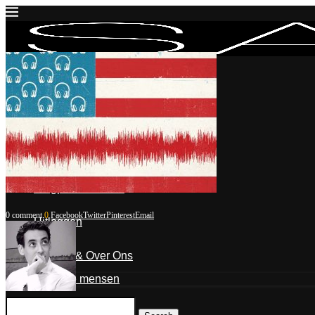
Inloggen
Mijn account
Mijn blogposts
Blogpost indienen
0 comment
0
Facebook
Twitter
Pinterest
Email
Uitloggen
Contact & Over Ons
De mensen
Ahmed Aarad