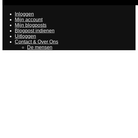
Inloggen
Mijn account
Mijn blogposts
Blogpost indienen
Uitloggen
Contact & Over Ons
De mensen