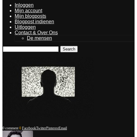
Inloggen
Mijn account
Mijn blogposts
Blogpost indienen
Uitloggen
Contact & Over Ons
De mensen
Search
0 comment
0
Facebook
Twitter
Pinterest
Email