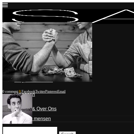
Inloggen
Mijn account
Mijn blogposts
Blogpost indienen
0 comment
0
Facebook
Twitter
Pinterest
Email
Uitloggen
Contact & Over Ons
De mensen
Ahmed Aarad