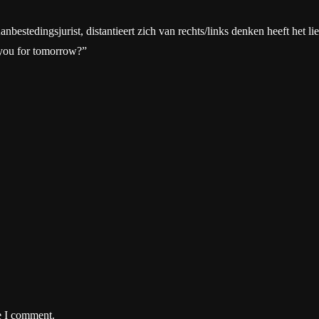
tedingsjurist, distantieert zich van rechts/links denken heeft het liever
 you for tomorrow?”
e I comment.