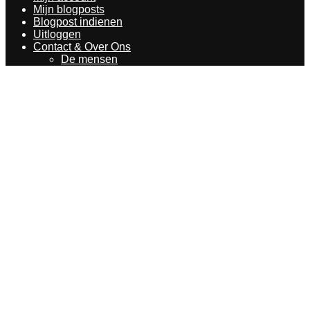
Mijn blogposts
Blogpost indienen
Uitloggen
Contact & Over Ons
De mensen