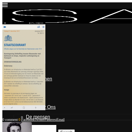
Inloggen
Mijn account
Mijn blogposts
Blogpost indienen
Uitloggen
Contact & Over Ons
De mensen
0 comment
0
Facebook
Twitter
Pinterest
Email