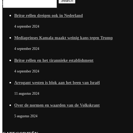
Search
RECENTE REACTIES
Britse rellen dreigen ook in Nederland
4 september 2024
Mediaprinses Kamala maakt weinig kans tegen Trump
4 september 2024
Britse rellen en het tirannieke establishment
4 september 2024
Arrogant westen is blok aan het been van Israël
11 augustus 2024
Over de normen en waarden van de Volkskrant
5 augustus 2024