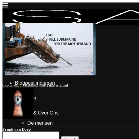
Inloggen
Mijn account
Mijn blogposts
Blogpost indienen
0 comment
0
Facebook
Twitter
Pinterest
Email
Uitloggen
Contact & Over Ons
De mensen
Frank van Dorp