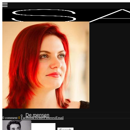
Inloggen
Mijn account
Mijn blogposts
Blogpost indienen
Uitloggen
Contact & Over Ons
De mensen
0 comment
0
Facebook
Twitter
Pinterest
Email